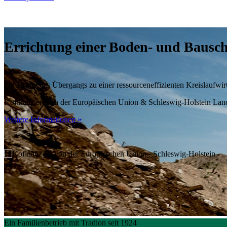
Errichtung einer Boden- und Bausc
Förderung des Übergangs zu einer ressourceneffizienten Kreislaufwir
Kofinanziert von der Europäischen Union & Schleswig-Holstein Lan
Weitere Informationen »
Ein Familienbetrieb mit Tradion
seit 1924