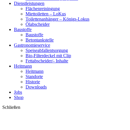
Dienstleistungen
Flächenreiningung
Miettoiletten – LoKus
Toilettenanhänger – Königs-Lokus
Ölabscheider
Baustoffe
Baustoffe
Betontankstelle
Gastronomieservice
Speiseabfallentsorgung
Bio-Filterdeckel mit Clip
Fettabscheider/‐ Inhalte
Heitmann
Heitmann
Standorte
Historie
Downloads
Jobs
Shop
Schließen