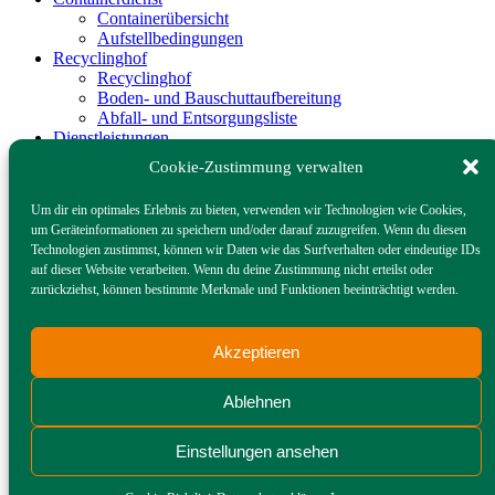
Containerübersicht
Aufstellbedingungen
Recyclinghof
Recyclinghof
Boden- und Bauschuttaufbereitung
Abfall- und Entsorgungsliste
Dienstleistungen
Flächenreiningung
Cookie-Zustimmung verwalten
Miettoiletten – LoKus
Toilettenanhänger – Königs-Lokus
Um dir ein optimales Erlebnis zu bieten, verwenden wir Technologien wie Cookies,
Ölabscheider
um Geräteinformationen zu speichern und/oder darauf zuzugreifen. Wenn du diesen
Baustoffe
Technologien zustimmst, können wir Daten wie das Surfverhalten oder eindeutige IDs
Baustoffe
auf dieser Website verarbeiten. Wenn du deine Zustimmung nicht erteilst oder
Betontankstelle
zurückziehst, können bestimmte Merkmale und Funktionen beeinträchtigt werden.
Gastronomieservice
Speiseabfallentsorgung
Bio-Filterdeckel mit Clip
Akzeptieren
Fettabscheider/‐ Inhalte
Heitmann
Heitmann
Ablehnen
Standorte
Historie
Einstellungen ansehen
Downloads
Jobs