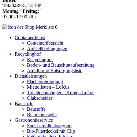
Büttel
:
Tel.:
04858 - 18 100
Montag - Freitag:
07:00 -17:00 Uhr
0
Containerdienst
Containerübersicht
Aufstellbedingungen
Recyclinghof
Recyclinghof
Boden- und Bauschuttaufbereitung
Abfall- und Entsorgungsliste
Dienstleistungen
Flächenreiningung
Miettoiletten – LoKus
Toilettenanhänger – Königs-Lokus
Ölabscheider
Baustoffe
Baustoffe
Betontankstelle
Gastronomieservice
Speiseabfallentsorgung
Bio-Filterdeckel mit Clip
Fettabscheider/‐ Inhalte