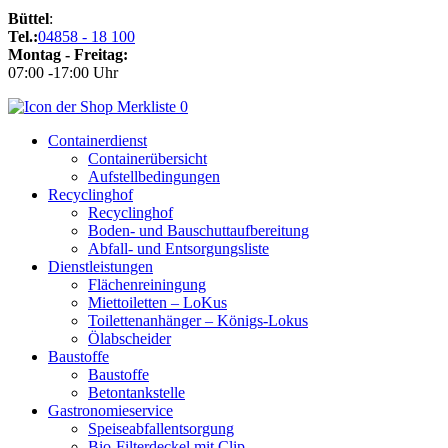
Büttel
:
Tel.:
04858 - 18 100
Montag - Freitag:
07:00 -17:00 Uhr
0
Containerdienst
Containerübersicht
Aufstellbedingungen
Recyclinghof
Recyclinghof
Boden- und Bauschuttaufbereitung
Abfall- und Entsorgungsliste
Dienstleistungen
Flächenreiningung
Miettoiletten – LoKus
Toilettenanhänger – Königs-Lokus
Ölabscheider
Baustoffe
Baustoffe
Betontankstelle
Gastronomieservice
Speiseabfallentsorgung
Bio-Filterdeckel mit Clip