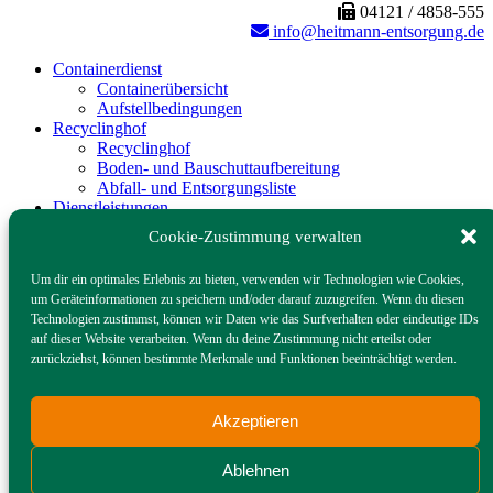
04121 / 4858-555
info@heitmann-entsorgung.de
Containerdienst
Containerübersicht
Aufstellbedingungen
Recyclinghof
Recyclinghof
Boden- und Bauschuttaufbereitung
Abfall- und Entsorgungsliste
Dienstleistungen
Flächenreiningung
Cookie-Zustimmung verwalten
Miettoiletten – LoKus
Toilettenanhänger – Königs-Lokus
Um dir ein optimales Erlebnis zu bieten, verwenden wir Technologien wie Cookies,
Ölabscheider
um Geräteinformationen zu speichern und/oder darauf zuzugreifen. Wenn du diesen
Baustoffe
Technologien zustimmst, können wir Daten wie das Surfverhalten oder eindeutige IDs
Baustoffe
auf dieser Website verarbeiten. Wenn du deine Zustimmung nicht erteilst oder
Betontankstelle
zurückziehst, können bestimmte Merkmale und Funktionen beeinträchtigt werden.
Gastronomieservice
Speiseabfallentsorgung
Bio-Filterdeckel mit Clip
Akzeptieren
Fettabscheider/‐ Inhalte
Heitmann
Heitmann
Ablehnen
Standorte