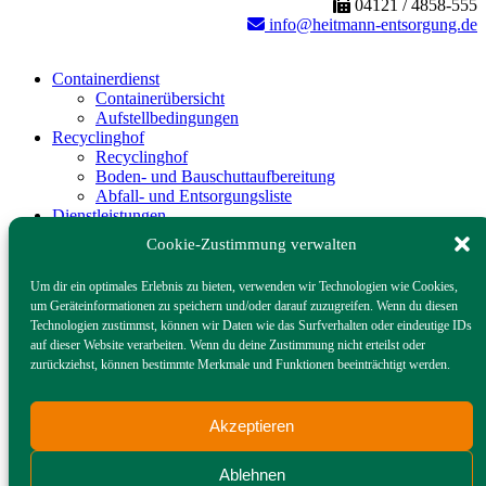
04121 / 4858-555
info@heitmann-entsorgung.de
Containerdienst
Containerübersicht
Aufstellbedingungen
Recyclinghof
Recyclinghof
Boden- und Bauschuttaufbereitung
Abfall- und Entsorgungsliste
Dienstleistungen
Flächenreiningung
Cookie-Zustimmung verwalten
Miettoiletten – LoKus
Toilettenanhänger – Königs-Lokus
Um dir ein optimales Erlebnis zu bieten, verwenden wir Technologien wie Cookies,
Ölabscheider
um Geräteinformationen zu speichern und/oder darauf zuzugreifen. Wenn du diesen
Baustoffe
Technologien zustimmst, können wir Daten wie das Surfverhalten oder eindeutige IDs
Baustoffe
auf dieser Website verarbeiten. Wenn du deine Zustimmung nicht erteilst oder
Betontankstelle
zurückziehst, können bestimmte Merkmale und Funktionen beeinträchtigt werden.
Gastronomieservice
Speiseabfallentsorgung
Bio-Filterdeckel mit Clip
Akzeptieren
Fettabscheider/‐ Inhalte
Heitmann
Heitmann
Ablehnen