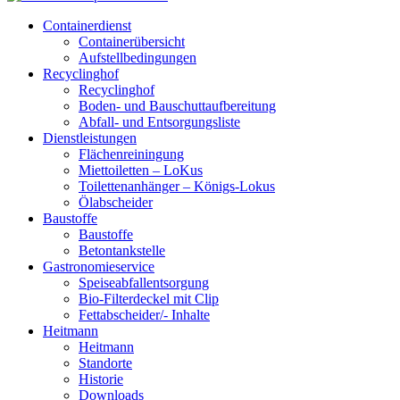
Containerdienst
Containerübersicht
Aufstellbedingungen
Recyclinghof
Recyclinghof
Boden- und Bauschuttaufbereitung
Abfall- und Entsorgungsliste
Dienstleistungen
Flächenreiningung
Miettoiletten – LoKus
Toilettenanhänger – Königs-Lokus
Ölabscheider
Baustoffe
Baustoffe
Betontankstelle
Gastronomieservice
Speiseabfallentsorgung
Bio-Filterdeckel mit Clip
Fettabscheider/‐ Inhalte
Heitmann
Heitmann
Standorte
Historie
Downloads